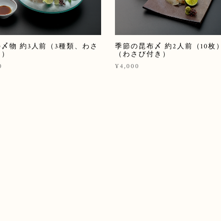
〆物 約3人前（3種類、わさ
季節の昆布〆 約2人前（10枚
き）
（わさび付き）
0
¥4,000