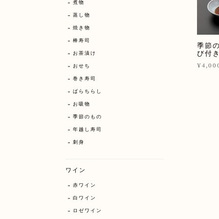
煮物
蒸し物
焼き物
棒寿司
季節の
び付
お茶漬け
¥4,00
おせち
巻き寿司
ばらちらし
お吸物
季節のもの
年越し寿司
刺身
ワイン
赤ワイン
白ワイン
ロゼワイン