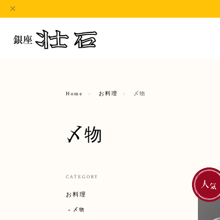
Home
お料理
〆物
〆物
CATEGORY
お料理
〆物