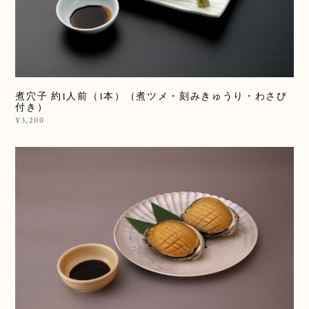
煮穴子 約1人前（1本）（煮ツメ・刻みきゅうり・わさび
付き）
¥3,200