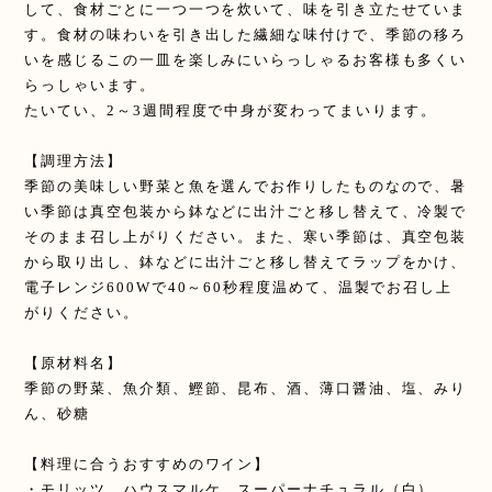
して、食材ごとに一つ一つを炊いて、味を引き立たせていま
す。食材の味わいを引き出した繊細な味付けで、季節の移ろ
いを感じるこの一皿を楽しみにいらっしゃるお客様も多くい
らっしゃいます。
たいてい、2～3週間程度で中身が変わってまいります。
【調理方法】
季節の美味しい野菜と魚を選んでお作りしたものなので、暑
い季節は真空包装から鉢などに出汁ごと移し替えて、冷製で
そのまま召し上がりください。また、寒い季節は、真空包装
から取り出し、鉢などに出汁ごと移し替えてラップをかけ、
電子レンジ600Wで40～60秒程度温めて、温製でお召し上
がりください。
【原材料名】
季節の野菜、魚介類、鰹節、昆布、酒、薄口醤油、塩、みり
ん、砂糖
【料理に合うおすすめのワイン】
・モリッツ ハウスマルケ スーパーナチュラル（白）