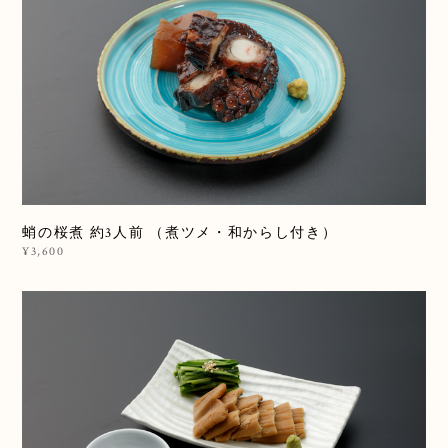
蛸の桜煮 約3人前 （煮ツメ・和からし付き）
¥3,600